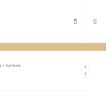
0
ls
>
Pull étoile