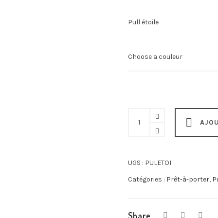
Pull étoile
Pull
AJOU
étoile
quantity
UGS :
PULETOI
Catégories :
Prêt-à-porter
,
P
Share