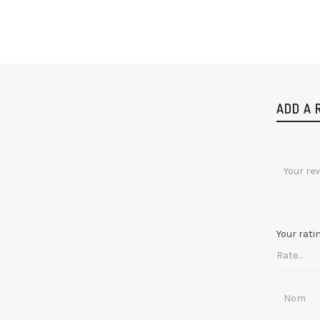
ADD A 
Your rati