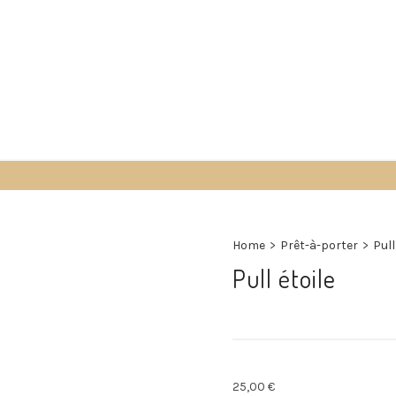
Accueil
Boutique
À propos
Contact
Home
>
Prêt-à-porter
>
Pul
Pull étoile
25,00
€