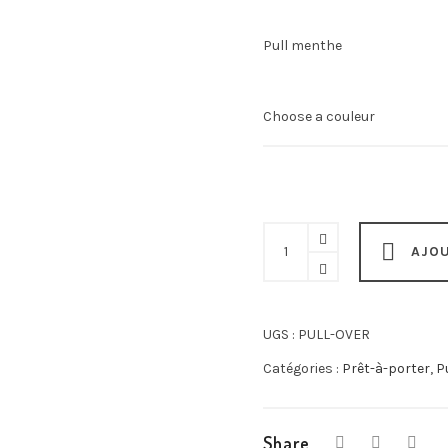
prix
prix
initial
actuel
Pull menthe
était :
est :
39,00 €.
19,50 €.
Pull
AJOU
Lovely
quantity
UGS :
PULL-OVER
Catégories :
Prêt-à-porter
,
P
Share