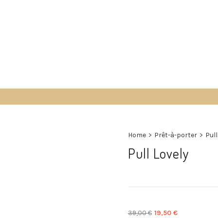
Accueil
Boutique
À propos
Contact
Home
>
Prêt-à-porter
>
Pul
Pull Lovely
Le
Le
39,00
€
19,50
€