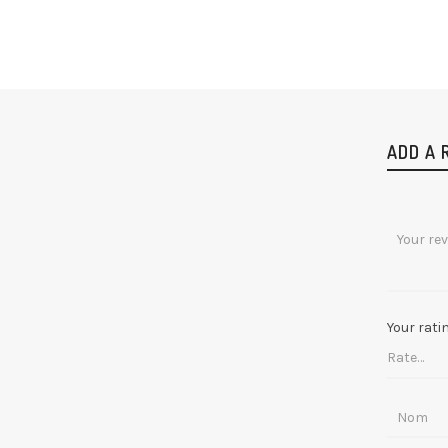
ADD A 
Your rati