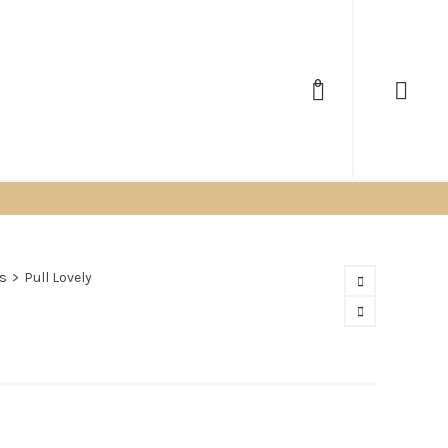
0
ls
>
Pull Lovely