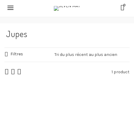
0
Jupes
Filtres
1 product
Jupe Asymétrique
Jupes
Prêt-à-porter
35,00
€