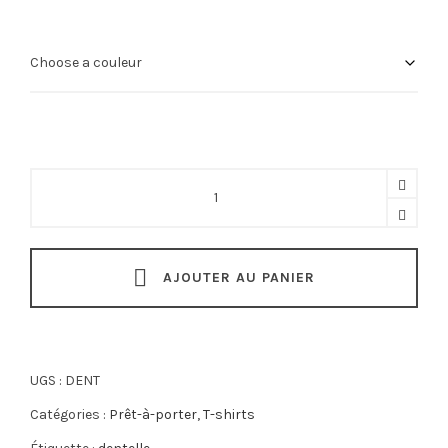
était :
est :
19,00 €.
10,00 €.
Dentelles
quantity
AJOUTER AU PANIER
UGS :
DENT
Catégories :
Prêt-à-porter
,
T-shirts