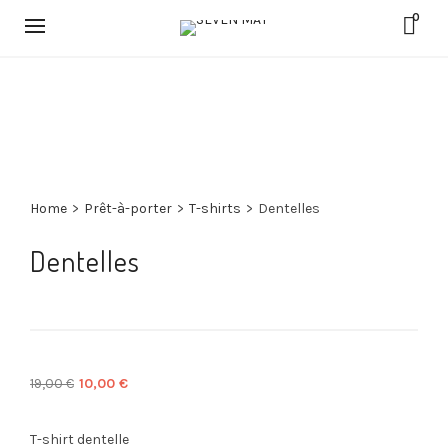
0
Home
>
Prêt-à-porter
>
T-shirts
>
Dentelles
Dentelles
Le
Le
19,00
€
10,00
€
prix
prix
initial
actuel
T-shirt dentelle