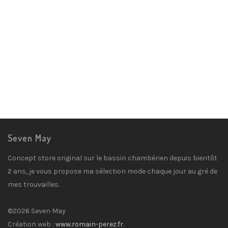
39,00
€
Pantalon Coline
Pantalons
,
Prêt-à-porter
25,00
€
Seven May
Concept store original sur le bassin chambérien depuis bientôt
2 ans, je vous propose ma sélection mode chaque jour au gré de
mes trouvailles.
©2026 Seven May
Création web :
www.romain-perez.fr
.