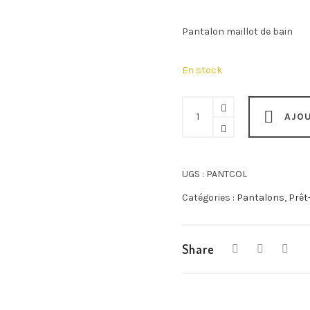
Pantalon maillot de bain
En stock
Pantalon
AJOU
Coline
quantity
UGS :
PANTCOL
Catégories :
Pantalons
,
Prêt
Share