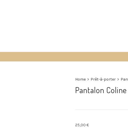
Accueil
Boutique
À propos
Contact
Home
>
Prêt-à-porter
>
Pan
Pantalon Coline
25,00
€