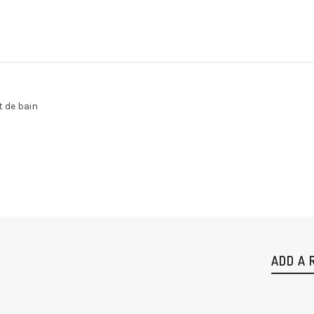
t de bain
ADD A 