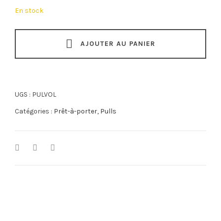
39,00 €.
19,90 €.
En stock
AJOUTER AU PANIER
UGS :
PULVOL
Catégories :
Prêt-à-porter
,
Pulls