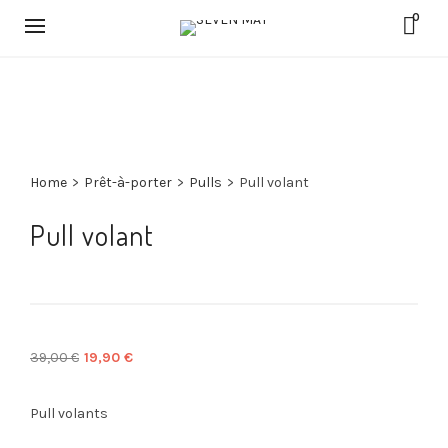
0
Home
>
Prêt-à-porter
>
Pulls
>
Pull volant
Pull volant
Le
Le
39,00
€
19,90
€
prix
prix
initial
actuel
Pull volants
était :
est :